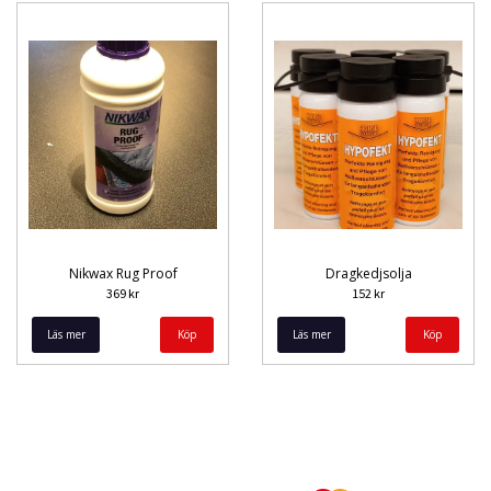
Nikwax Rug Proof
Dragkedjsolja
369 kr
152 kr
Läs mer
Läs mer