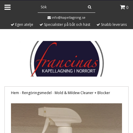
0
info@kapellagning.se
Egen atelje
Specialister på båt och häst
Snabb leverans
Hem
›
Rengöringsmedel
›
Mold & Mildew Cleaner + Blocker