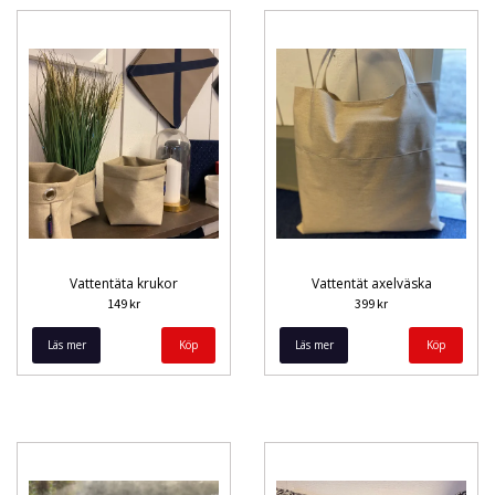
Vattentäta krukor
Vattentät axelväska
149 kr
399 kr
Läs mer
Köp
Läs mer
Köp