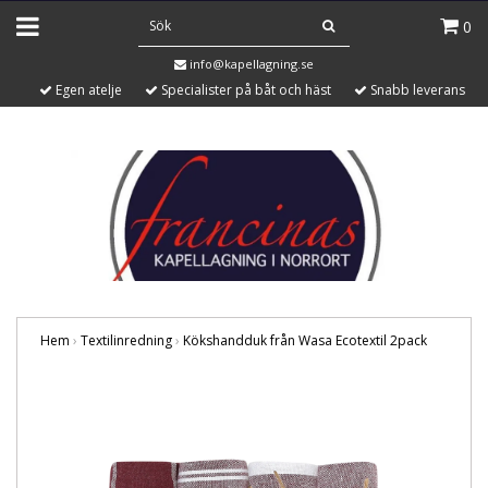
0
info@kapellagning.se
Egen atelje
Specialister på båt och häst
Snabb leverans
Hem
›
Textilinredning
›
Kökshandduk från Wasa Ecotextil 2pack