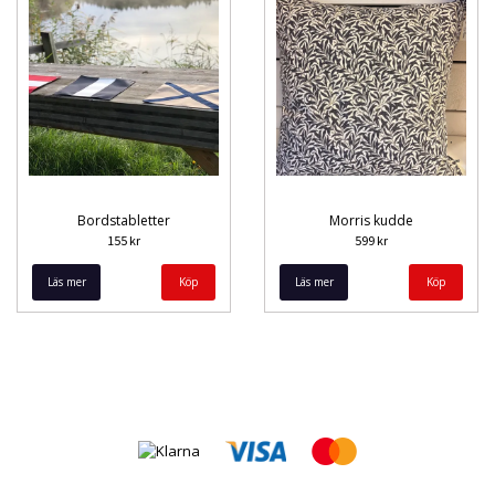
Bordstabletter
Morris kudde
155 kr
599 kr
Läs mer
Köp
Läs mer